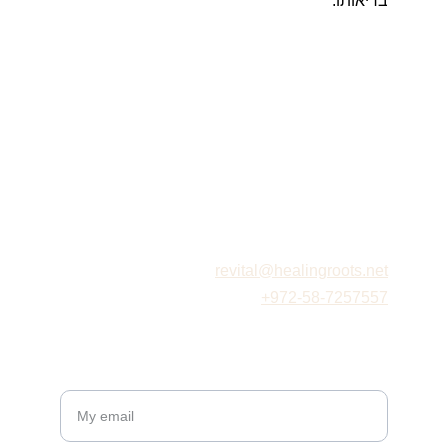
בריאותו.
Healingroots
Modi'in Makabim-Re'ut
Address: 
Shim'on 
REFLEXOLOGY
revital@healingroots.net
+972-58-7257557
Get Updates