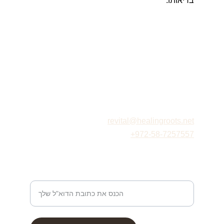
בריאותו.
Healingroots
כתובת: שמעון, מודיעין מכבים רעות
רפלקסולוגיה
revital@healingroots.net
+972-58-7257557
כתובת דוא"ל ליצירת קשר