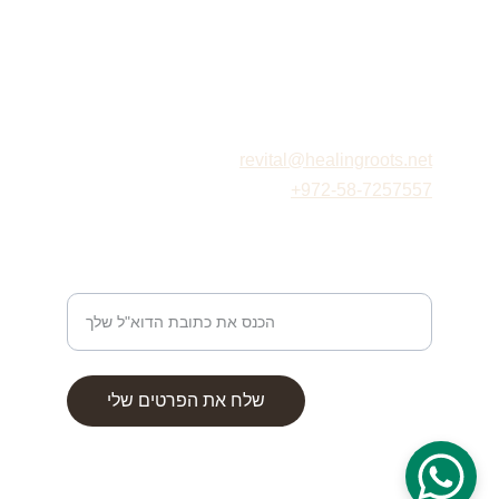
כתובת: שמעון, מודיעין מכבים רעות
רפלקסולוגיה
revital@healingroots.net
+972-58-7257557
כתובת דוא"ל ליצירת קשר
שלח את הפרטים שלי